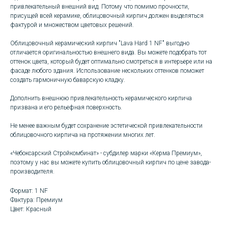
привлекательный внешний вид. Потому что помимо прочности,
присущей всей керамике, облицовочный кирпич должен выделяться
фактурой и множеством цветовых решений.
Облицовочный керамический кирпич "Lava Hard 1 NF" выгодно
отличается оригинальностью внешнего вида. Вы можете подобрать тот
оттенок цвета, который будет оптимально смотреться в интерьере или на
фасаде любого здания. Использование нескольких оттенков поможет
создать гармоничную баварскую кладку.
Дополнить внешнюю привлекательность керамического кирпича
призвана и его рельефная поверхность.
Не менее важным будет сохранение эстетической привлекательности
облицовочного кирпича на протяжении многих лет.
«Чебоксарский Стройкомбинат» - субдилер марки «Керма Премиум»,
поэтому у нас вы можете купить облицовочный кирпич по цене завода-
производителя.
Формат: 1 NF
Фактура: Премиум
Цвет: Красный