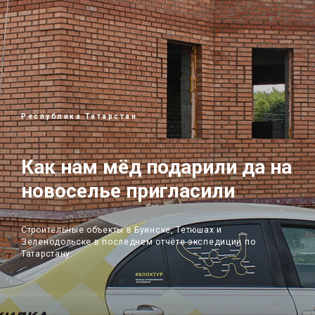
Республика Татарстан
Как нам мёд подарили да на
новоселье пригласили
Строительные объекты в Буинске, Тетюшах и
Зеленодольске в последнем отчёте экспедиции по
Татарстану.