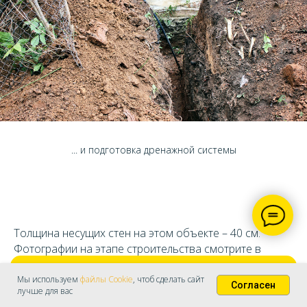
... и подготовка дренажной системы
Толщина несущих стен на этом объекте – 40 см.
Фотографии на этапе строительства смотрите в
разделе "
Наши объекты
".
ОФОРМИТЬ БЕСПЛАТНОЕ ХРАНЕНИЕ
Мы используем
файлы Cookie
, чтоб сделать сайт
Согласен
лучше для вас