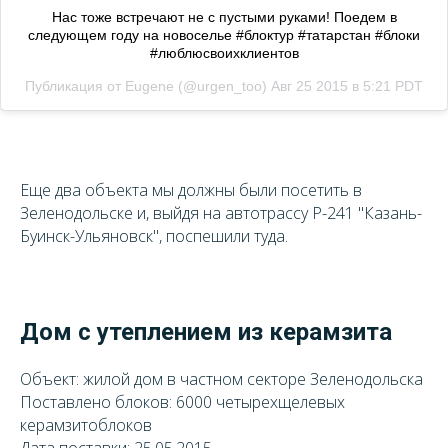
Нас тоже встречают не с пустыми руками! Поедем в
следующем году на новоселье #блоктур #татарстан #блоки
#люблюсвоихклиентов
Публикация от Eugene (@urgen_too)
Авг 25 2015 в 5:21 PDT
Еще два объекта мы должны были посетить в
Зеленодольске и, выйдя на автотрассу Р-241 "Казань-
Буинск-Ульяновск", поспешили туда.
Дом с утеплением из керамзита
Объект: жилой дом в частном секторе Зеленодольска
Поставлено блоков: 6000 четырехщелевых
керамзитоблоков
Дата поставки: 25.05.2015