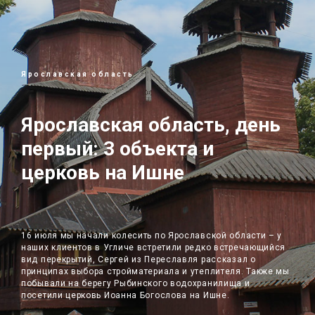
Ярославская область
Ярославская область, день
первый: 3 объекта и
церковь на Ишне
16 июля мы начали колесить по Ярославской области – у
наших клиентов в Угличе встретили редко встречающийся
вид перекрытий, Сергей из Переславля рассказал о
принципах выбора стройматериала и утеплителя. Также мы
побывали на берегу Рыбинского водохранилища и
посетили церковь Иоанна Богослова на Ишне.