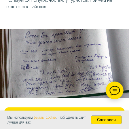
только российских.
ОФОРМИТЬ БЕСПЛАТНОЕ ХРАНЕНИЕ
Мы используем
файлы Cookie
, чтоб сделать сайт
Согласен
Кстати, именно в этом месте снимал сериал
лучше для вас
советский и российский кинорежиссер Николай